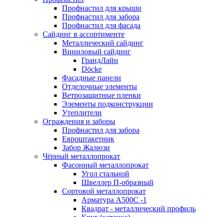
Профнастил для крыши
Профнастил для забора
Профнастил для фасада
Сайдинг в ассортименте
Металлический сайдинг
Виниловый сайдинг
ГрандЛайн
Döcke
Фасадные панели
Отделочные элементы
Ветрозащитные пленки
Элементы подконструкции
Утеплители
Ограждения и заборы
Профнастил для забора
Евроштакетник
Забор Жалюзи
Чёрный металлопрокат
Фасонный металлопрокат
Угол стальной
Швеллер П-образный
Сортовой металлопрокат
Арматура А500С -1
Квадрат - металлический профиль