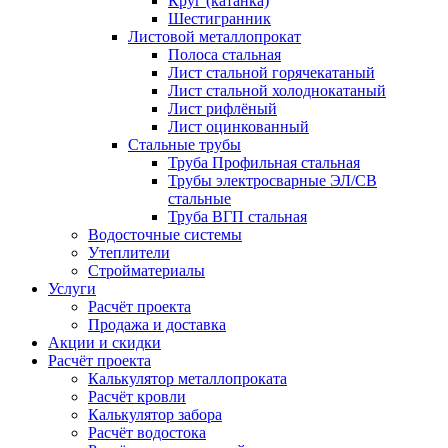
Круг (катанка)
Шестигранник
Листовой металлопрокат
Полоса стальная
Лист стальной горячекатаный
Лист стальной холоднокатаный
Лист рифлёный
Лист оцинкованный
Стальные трубы
Труба Профильная стальная
Трубы электросварные ЭЛ/СВ
стальные
Труба ВГП стальная
Водосточные системы
Утеплители
Стройматериалы
Услуги
Расчёт проекта
Продажа и доставка
Акции и скидки
Расчёт проекта
Калькулятор металлопроката
Расчёт кровли
Калькулятор забора
Расчёт водостока