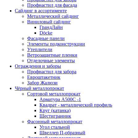
Профнастил для фасада
Сайдинг в ассортименте
Металлический сайдинг
Виниловый сайдинг
ГрандЛайн
Döcke
Фасадные панели
Элементы подконструкции
Утеплители
Ветрозащитные пленки
Отделочные элементы
Ограждения и заборы
Профнастил для забора
Евроштакетник
Забор Жалюзи
Чёрный металлопрокат
Сортовой металлопрокат
Арматура А500С -1
Квадрат - металлический профиль
Круг (катанка)
Шестигранник
Фасонный металлопрокат
Угол стальной
Швеллер П-образный