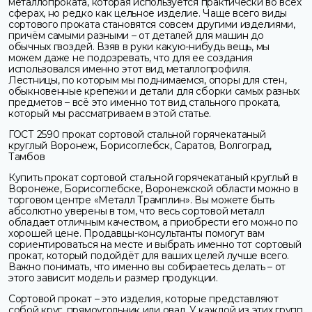
металлопроката, которая используется практически во всех
сферах, но редко как цельное изделие. Чаще всего виды
сортового проката становятся совсем другими изделиями,
причём самыми разными – от деталей для машин до
обычных гвоздей. Взяв в руки какую-нибудь вещь, мы
можем даже не подозревать, что для ее создания
использовался именно этот вид металлопрофиля.
Лестницы, по которым мы поднимаемся, опоры для стен,
обыкновенные крепежи и детали для сборки самых разных
предметов – всё это именно тот вид стального проката,
который мы рассматриваем в этой статье.
ГОСТ 2590 прокат сортовой стальной горячекатаный
круглый Воронеж, Борисоглебск, Саратов, Волгоград,
Тамбов
Купить прокат сортовой стальной горячекатаный круглый в
Воронеже, Борисоглебске, Воронежской области можно в
торговом центре «Металл Трамплин». Вы можете быть
абсолютно уверены в том, что весь сортовой металл
обладает отличным качеством, а приобрести его можно по
хорошей цене. Продавцы-консультанты помогут вам
сориентироваться на месте и выбрать именно тот сортовый
прокат, который подойдёт для ваших целей лучше всего.
Важно понимать, что именно вы собираетесь делать – от
этого зависит модель и размер продукции.
Сортовой прокат – это изделия, которые представляют
собой круг, прямоугольник или овал. У каждой из этих групп