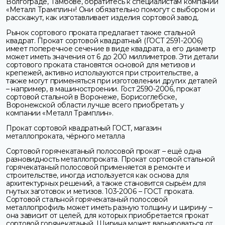
Волгограде, Тамбове, обратитесь к специалистам компании
«Металл Трамплин»! Они обязательно помогут с выбором и
расскажут, как изготавливает изделия сортовой завод.
Рынок сортового проката предлагает также стальной
квадрат. Прокат сортовой квадратный (ГОСТ 2591-2006)
имеет поперечное сечение в виде квадрата, а его диаметр
может иметь значения от 6 до 200 миллиметров. Эти детали
сортового проката становятся основой для метизов и
крепежей, активно используются при строительстве, а
также могут применяться при изготовлении других деталей
– например, в машиностроении. Гост 2590-2006, прокат
сортовой стальной в Воронеже, Борисоглебске,
Воронежской области лучше всего приобретать у
компании «Металл Трамплин».
Прокат сортовой квадратный ГОСТ, магазин
металлопроката, чёрного металла
Сортовой горячекатаный полосовой прокат – ещё одна
разновидность металлопроката. Прокат сортовой стальной
горячекатаный полосовой применяется в ремонте и
строительстве, иногда используется как основа для
архитектурных решений, а также становится сырьём для
гнутых заготовок и метизов. 103-2006 – ГОСТ проката.
Сортовой стальной горячекатаный полосовой
металлопрофиль может иметь разную толщину и ширину –
она зависит от целей, для которых приобретается прокат
сортовой горячекатаный. Ширина может варьироваться от