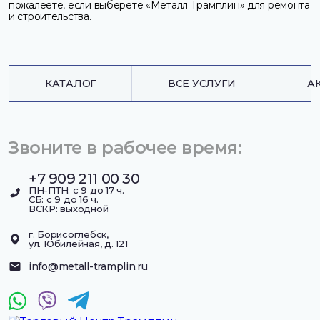
пожалеете, если выберете «Металл Трамплин» для ремонта
и строительства.
КАТАЛОГ
ВСЕ УСЛУГИ
А
Звоните в рабочее время:
+7 909 211 00 30
ПН-ПТН: с 9 до 17 ч.
СБ: с 9 до 16 ч.
ВСКР: выходной
г. Борисоглебск,
ул. Юбилейная, д. 121
info@metall-tramplin.ru