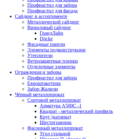
Профнастил для забора
Профнастил для фасада
Сайдинг в ассортименте
Металлический сайдинг
Виниловый сайдинг
ГрандЛайн
Döcke
Фасадные панели
Элементы подконструкции
Утеплители
Ветрозащитные пленки
Отделочные элементы
Ограждения и заборы
Профнастил для забора
Евроштакетник
Забор Жалюзи
Чёрный металлопрокат
Сортовой металлопрокат
Арматура А500С -1
Квадрат - металлический профиль
Круг (катанка)
Шестигранник
Фасонный металлопрокат
Угол стальной