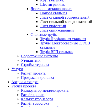
Круг (катанка)
Шестигранник
Листовой металлопрокат
Полоса стальная
Лист стальной горячекатаный
Лист стальной холоднокатаный
Лист рифлёный
Лист оцинкованный
Стальные трубы
Труба Профильная стальная
Трубы электросварные ЭЛ/СВ
стальные
Труба ВГП стальная
Водосточные системы
Утеплители
Стройматериалы
Услуги
Расчёт проекта
Продажа и доставка
Акции и скидки
Расчёт проекта
Калькулятор металлопроката
Расчёт кровли
Калькулятор забора
Расчёт водостока