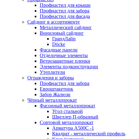
Профнастил для крыши
Профнастил для забора
Профнастил для фасада
Сайдинг в ассортименте
Металлический сайдинг
Виниловый сайдинг
ГрандЛайн
Döcke
Фасадные панели
Отделочные элементы
Ветрозащитные пленки
Элементы подконструкции
Утеплители
Ограждения и заборы
Профнастил для забора
Евроштакетник
Забор Жалюзи
Чёрный металлопрокат
Фасонный металлопрокат
Угол стальной
Швеллер П-образный
Сортовой металлопрокат
Арматура А500С -1
Квадрат - металлический профиль