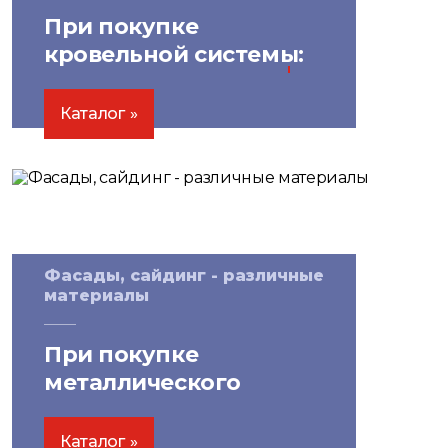
При покупке
кровельной системы:
скидка на саморезы
10%
Каталог
Фасады, сайдинг - различные
материалы
При покупке
металлического
сайдинга от 100 м²:
скидки
на утеплитель!
Каталог