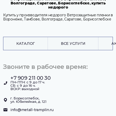
Волгограде, Саратове, Борисоглебске, купить
недорого
Купить у производителя недорого Ветрозащитные пленки в
Воронеже, Тамбове, Волгограде, Саратове, Борисоглебске
КАТАЛОГ
ВСЕ УСЛУГИ
А
Звоните в рабочее время:
+7 909 211 00 30
ПН-ПТН: с 9 до 17 ч.
СБ: с 9 до 16 ч.
ВСКР: выходной
г. Борисоглебск,
ул. Юбилейная, д. 121
info@metall-tramplin.ru