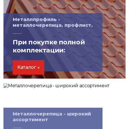
Металлпрофиль -
металлочерепица, профлист,
металлосайдинг
При покупке полной
комплектации:
скидка на водосточные
системы
15%
Каталог
Металлочерепица - широкий
ассортимент