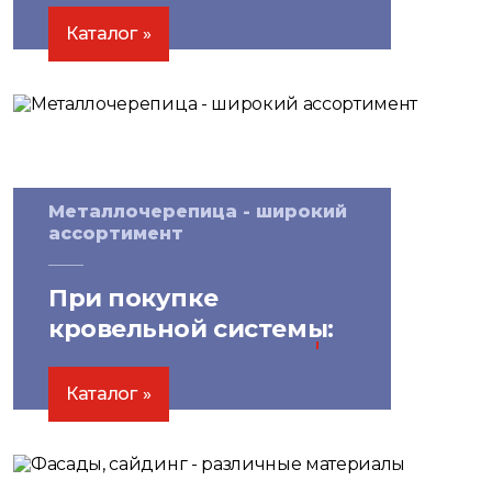
системы
15%
Каталог
Металлочерепица - широкий
ассортимент
При покупке
кровельной системы:
скидка на саморезы
10%
Каталог