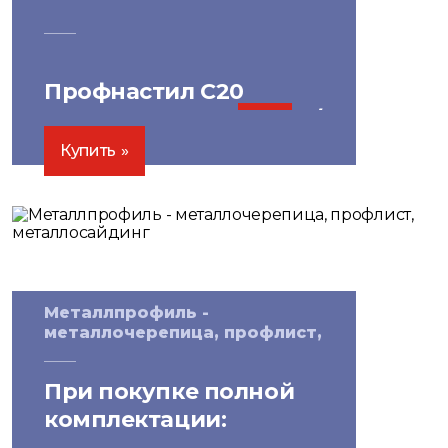
Профнастил С20
0,42*1150*6000 -
3100
₽/
лист
Купить
Металлпрофиль -
металлочерепица, профлист,
металлосайдинг
При покупке полной
комплектации:
скидка на водосточные