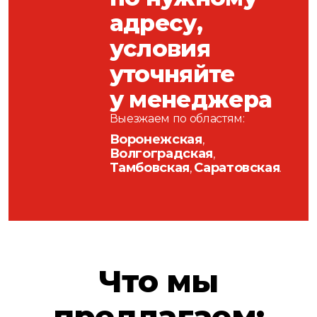
адресу,
условия
уточняйте
у менеджера
Выезжаем по областям:
Воронежская
,
Волгоградская
,
Тамбовская
Саратовская
,
.
Что мы
предлагаем: