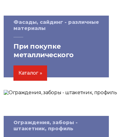
Фасады, сайдинг - различные
материалы
При покупке
металлического
сайдинга от 100 м²:
скидки
на утеплитель!
Каталог
Ограждения, заборы -
штакетник, профиль