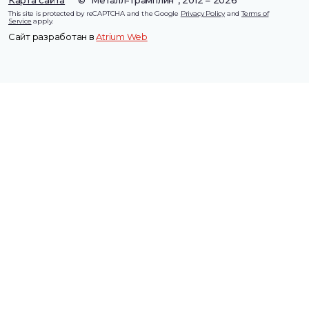
Карта сайта
© “Металл-Трамплин”, 2012 – 2026
This site is protected by reCAPTCHA and the Google
Privacy Policy
and
Terms of
Service
apply.
Сайт разработан в
Atrium Web