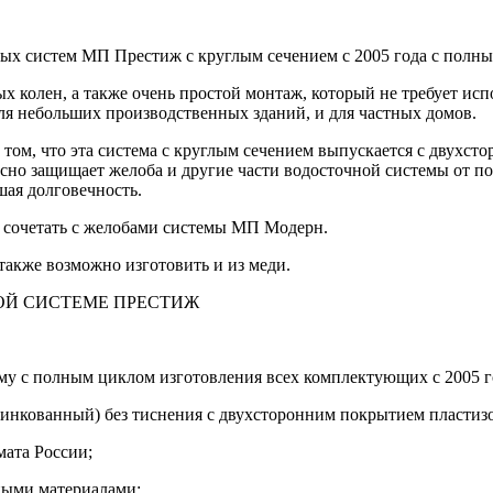
ых систем МП Престиж c круглым сечением с 2005 года с полн
 колен, а также очень простой монтаж, который не требует исп
ля небольших производственных зданий, и для частных домов.
том, что эта система с круглым сечением выпускается с двухст
асно защищает желоба и другие части водосточной системы от 
шая долговечность.
четать с желобами системы МП Модерн.
же возможно изготовить и из меди.
ОЙ СИСТЕМЕ ПРЕСТИЖ
у с полным циклом изготовления всех комплектующих с 2005 г
(оцинкованный) без тиснения с двухсторонним покрытием пластиз
мата России;
ными материалами;