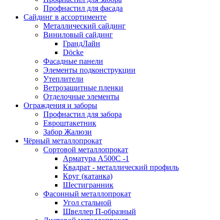
Профнастил для фасада
Сайдинг в ассортименте
Металлический сайдинг
Виниловый сайдинг
ГрандЛайн
Döcke
Фасадные панели
Элементы подконструкции
Утеплители
Ветрозащитные пленки
Отделочные элементы
Ограждения и заборы
Профнастил для забора
Евроштакетник
Забор Жалюзи
Чёрный металлопрокат
Сортовой металлопрокат
Арматура А500С -1
Квадрат - металлический профиль
Круг (катанка)
Шестигранник
Фасонный металлопрокат
Угол стальной
Швеллер П-образный