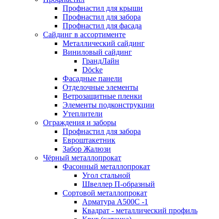
Профнастил для крыши
Профнастил для забора
Профнастил для фасада
Сайдинг в ассортименте
Металлический сайдинг
Виниловый сайдинг
ГрандЛайн
Döcke
Фасадные панели
Отделочные элементы
Ветрозащитные пленки
Элементы подконструкции
Утеплители
Ограждения и заборы
Профнастил для забора
Евроштакетник
Забор Жалюзи
Чёрный металлопрокат
Фасонный металлопрокат
Угол стальной
Швеллер П-образный
Сортовой металлопрокат
Арматура А500С -1
Квадрат - металлический профиль