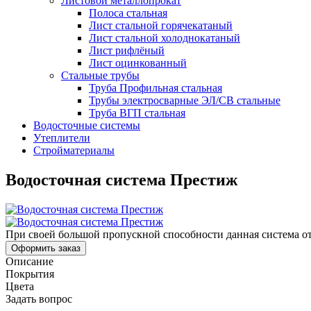
Листовой металлопрокат
Полоса стальная
Лист стальной горячекатаный
Лист стальной холоднокатаный
Лист рифлёный
Лист оцинкованный
Стальные трубы
Труба Профильная стальная
Трубы электросварные ЭЛ/СВ стальные
Труба ВГП стальная
Водосточные системы
Утеплители
Стройматериалы
Водосточная система Престиж
При своей большой пропускной способности данная система от
Оформить заказ
Описание
Покрытия
Цвета
Задать вопрос