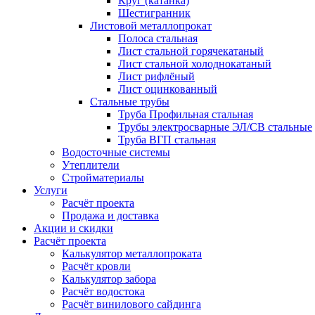
Круг (катанка)
Шестигранник
Листовой металлопрокат
Полоса стальная
Лист стальной горячекатаный
Лист стальной холоднокатаный
Лист рифлёный
Лист оцинкованный
Стальные трубы
Труба Профильная стальная
Трубы электросварные ЭЛ/СВ стальные
Труба ВГП стальная
Водосточные системы
Утеплители
Стройматериалы
Услуги
Расчёт проекта
Продажа и доставка
Акции и скидки
Расчёт проекта
Калькулятор металлопроката
Расчёт кровли
Калькулятор забора
Расчёт водостока
Расчёт винилового сайдинга