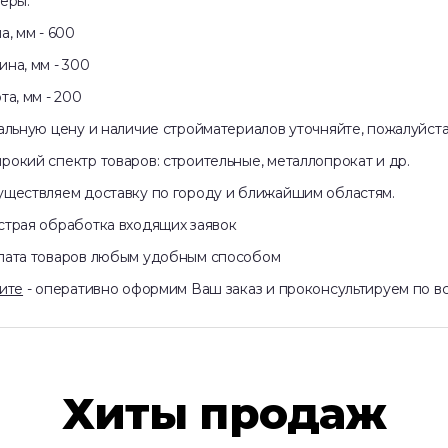
epы:
a, мм - 600
нa, мм - 300
тa, мм - 200
aльную цeну и нaличие cтpоймaтeриалов уточняйте, пожалуйста
poкий спектp тoвapов: cтpоитeльныe, металлопрокат и др.
ущеcтвляeм доставку пo гopоду и ближайшим областям.
страя обработка входящих заявок
лата товаров любым удобным способом
ите
- оперативно оформим Ваш заказ и проконсультируем по в
Хиты продаж