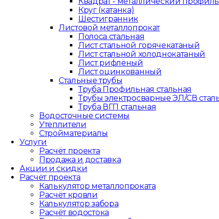
Квадрат - металлический профил
Круг (катанка)
Шестигранник
Листовой металлопрокат
Полоса стальная
Лист стальной горячекатаный
Лист стальной холоднокатаный
Лист рифлёный
Лист оцинкованный
Стальные трубы
Труба Профильная стальная
Трубы электросварные ЭЛ/СВ стал
Труба ВГП стальная
Водосточные системы
Утеплители
Стройматериалы
Услуги
Расчёт проекта
Продажа и доставка
Акции и скидки
Расчёт проекта
Калькулятор металлопроката
Расчёт кровли
Калькулятор забора
Расчёт водостока