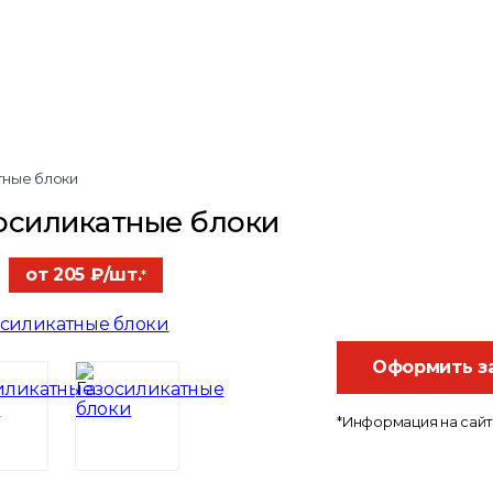
тные блоки
осиликатные блоки
от 205 ₽/шт.
*
Оформить з
*Информация на сайт