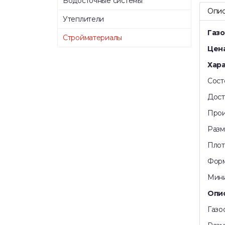
Водосточные системы
Опи
Утеплители
Газ
Стройматериалы
Цена
Хар
Сост
Дост
Прои
Разм
Плот
Форм
Мини
Опи
Газo