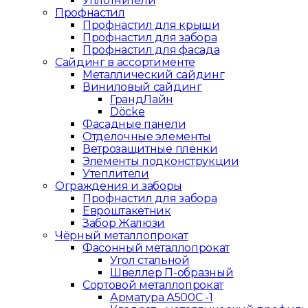
Уплотнители
Профнастил
Профнастил для крыши
Профнастил для забора
Профнастил для фасада
Сайдинг в ассортименте
Металлический сайдинг
Виниловый сайдинг
ГрандЛайн
Döcke
Фасадные панели
Отделочные элементы
Ветрозащитные пленки
Элементы подконструкции
Утеплители
Ограждения и заборы
Профнастил для забора
Евроштакетник
Забор Жалюзи
Чёрный металлопрокат
Фасонный металлопрокат
Угол стальной
Швеллер П-образный
Сортовой металлопрокат
Арматура А500С -1