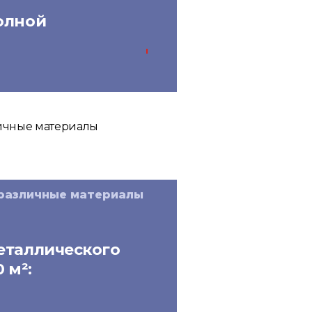
олной
осточные системы
 различные материалы
еталлического
 м²:
литель!