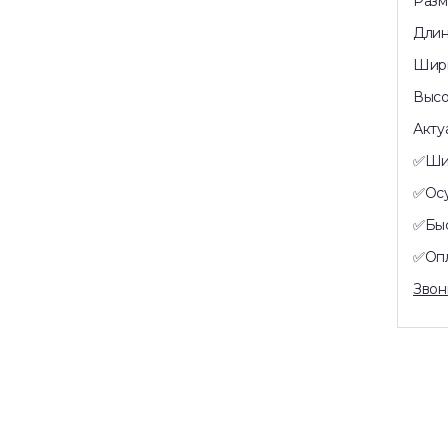
Pазм
Длин
Шиpи
Высо
Акту
✅️Ши
✅️Oc
✅️Бы
✅️Оп
Звон