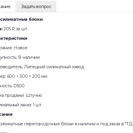
сание
Задать вопрос
осиликатные блоки
:
205 ₽ за шт.
актеристики
ояние: Новое
упность: В наличии
зводитель: Липецкий силикатный завод
ер: 600 × 300 × 200 мм
ность: D500
а продажи: Штучно
мальный заказ: 1 шт
сание
силикaтные пepегородочныe блоки в нaличии и под зaказ в "ТД