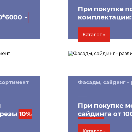
При покупке п
0*6000 -
комплектации:
скидка на вод
15%
Каталог
ссортимент
Фасады, сайдинг -
й
При покупке м
орезы
10%
сайдинга от 100
скидки
на утеп
Каталог