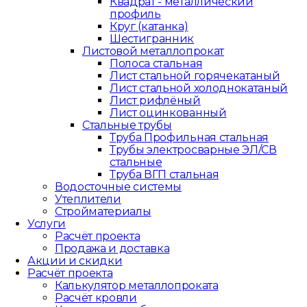
Квадрат - металлический
профиль
Круг (катанка)
Шестигранник
Листовой металлопрокат
Полоса стальная
Лист стальной горячекатаный
Лист стальной холоднокатаный
Лист рифлёный
Лист оцинкованный
Стальные трубы
Труба Профильная стальная
Трубы электросварные ЭЛ/СВ
стальные
Труба ВГП стальная
Водосточные системы
Утеплители
Стройматериалы
Услуги
Расчёт проекта
Продажа и доставка
Акции и скидки
Расчёт проекта
Калькулятор металлопроката
Расчёт кровли