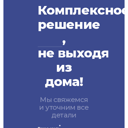
Комплексно
решение
,
не выходя
из
дома!
Мы свяжемся
и уточним все
детали
*