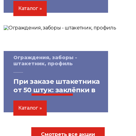
скидки
на утеплитель!
Каталог
Ограждения, заборы -
штакетник, профиль
При заказе штакетника
от 50 штук: заклёпки в
цвет
бесплатно!
Каталог
Смотреть все акции