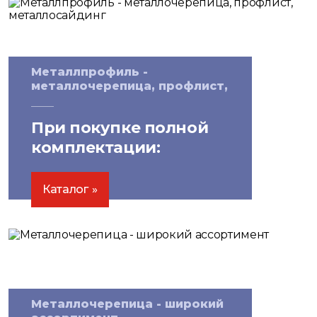
Металлпрофиль -
металлочерепица, профлист,
металлосайдинг
При покупке полной
комплектации:
скидка на водосточные
системы
15%
Каталог
Металлочерепица - широкий