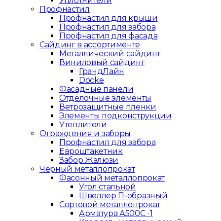
Уплотнители
Профнастил
Профнастил для крыши
Профнастил для забора
Профнастил для фасада
Сайдинг в ассортименте
Металлический сайдинг
Виниловый сайдинг
ГрандЛайн
Döcke
Фасадные панели
Отделочные элементы
Ветрозащитные пленки
Элементы подконструкции
Утеплители
Ограждения и заборы
Профнастил для забора
Евроштакетник
Забор Жалюзи
Чёрный металлопрокат
Фасонный металлопрокат
Угол стальной
Швеллер П-образный
Сортовой металлопрокат
Арматура А500С -1