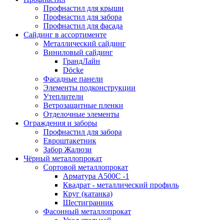
Профнастил для крыши
Профнастил для забора
Профнастил для фасада
Сайдинг в ассортименте
Металлический сайдинг
Виниловый сайдинг
ГрандЛайн
Döcke
Фасадные панели
Элементы подконструкции
Утеплители
Ветрозащитные пленки
Отделочные элементы
Ограждения и заборы
Профнастил для забора
Евроштакетник
Забор Жалюзи
Чёрный металлопрокат
Сортовой металлопрокат
Арматура А500С -1
Квадрат - металлический профиль
Круг (катанка)
Шестигранник
Фасонный металлопрокат