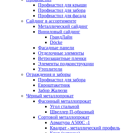
Профнастил для крыши
Профнастил для забора
Профнастил для фасада
Сайдинг в ассортименте
Металлический сайдинг
Виниловый сайдинг
ГрандЛайн
Döcke
Фасадные панели
Отделочные элементы
Ветрозащитные пленки
Элементы подконструкции
Утеплители
Ограждения и заборы
Профнастил для забора
Евроштакетник
Забор Жалюзи
Чёрный металлопрокат
Фасонный металлопрокат
Угол стальной
Швеллер П-образный
Сортовой металлопрокат
Арматура А500С -1
Квадрат - металлический профиль