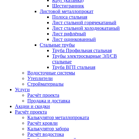
Круг (катанка)
Шестигранник
Листовой металлопрокат
Полоса стальная
Лист стальной горячекатаный
Лист стальной холоднокатаный
Лист рифлёный
Лист оцинкованный
Стальные трубы
Труба Профильная стальная
Трубы электросварные ЭЛ/СВ
стальные
Труба ВГП стальная
Водосточные системы
Утеплители
Стройматериалы
Услуги
Расчёт проекта
Продажа и доставка
Акции и скидки
Расчёт проекта
Калькулятор металлопроката
Расчёт кровли
Калькулятор забора
Расчёт водостока