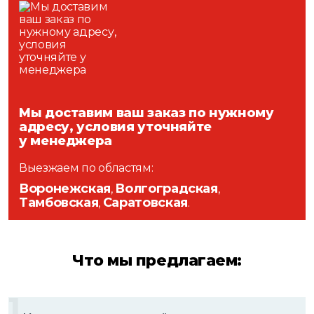
Мы доставим ваш заказ по нужному
адресу, условия уточняйте
у менеджера
Выезжаем по областям:
Воронежская
Волгоградская
,
,
Тамбовская
Саратовская
,
.
Что мы предлагаем:
1