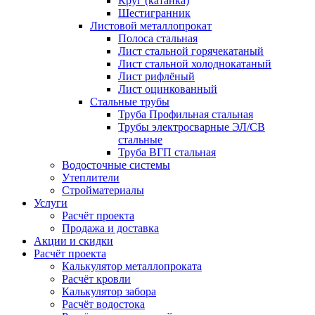
Круг (катанка)
Шестигранник
Листовой металлопрокат
Полоса стальная
Лист стальной горячекатаный
Лист стальной холоднокатаный
Лист рифлёный
Лист оцинкованный
Стальные трубы
Труба Профильная стальная
Трубы электросварные ЭЛ/СВ
стальные
Труба ВГП стальная
Водосточные системы
Утеплители
Стройматериалы
Услуги
Расчёт проекта
Продажа и доставка
Акции и скидки
Расчёт проекта
Калькулятор металлопроката
Расчёт кровли
Калькулятор забора
Расчёт водостока