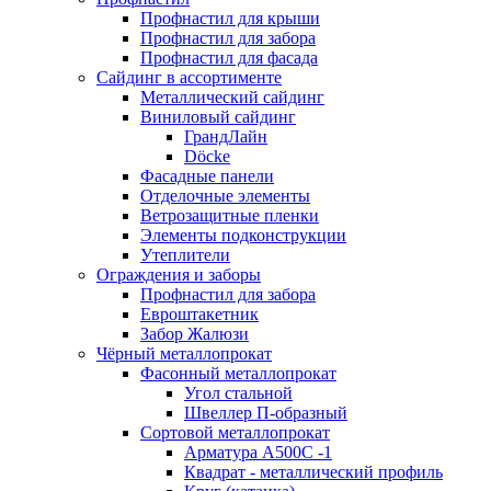
Профнастил для крыши
Профнастил для забора
Профнастил для фасада
Сайдинг в ассортименте
Металлический сайдинг
Виниловый сайдинг
ГрандЛайн
Döcke
Фасадные панели
Отделочные элементы
Ветрозащитные пленки
Элементы подконструкции
Утеплители
Ограждения и заборы
Профнастил для забора
Евроштакетник
Забор Жалюзи
Чёрный металлопрокат
Фасонный металлопрокат
Угол стальной
Швеллер П-образный
Сортовой металлопрокат
Арматура А500С -1
Квадрат - металлический профиль