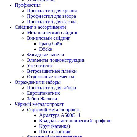
Профнастил
Профнастил для крыши
Профнастил для забора
Профнастил для фасада
Сайдинг в ассортименте
Металлический сайдинг
Виниловый сайдинг
ГрандЛайн
Döcke
Фасадные панели
Элементы подконструкции
Утеплители
Ветрозащитные пленки
Отделочные элементы
Ограждения и заборы
Профнастил для забора
Евроштакетник
Забор Жалюзи
Чёрный металлопрокат
Сортовой металлопрокат
Арматура А500С -1
Квадрат - металлический профиль
Круг (катанка)
Шестигранник