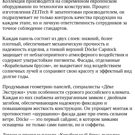
Коллекция производится на современном европейском
оборудовании по технологии коэкструзии. Процесс
изготовления ZEITech ® запатентован производителем, он
подразумевает не только контроль качества продукции на
каждом этапе, но и личную ответственность сотрудников за
точное соблюдение стандартов.
Каждая панель состоит из двух слоев: нижний, более
плотный, обеспечивает механическую прочность и
надежность изделия, а тонкий верхний Döcke Capstock
защищает от неблагоприятного атмосферного воздействия и
содержит ультрастойкие пигменты. Фасады, отделанные
«Корабельным брусом», не выцветают под воздействием
солнечных лучей и сохраняют свою красоту и эффектный вид
долгие годы.
Продумывая геометрию панелей, специалисты «Дёке
Экстружн» учли особенности сурового российского климата.
Каждая из них снабжена антиураганным замком с двойным
загибом, обеспечивающим надежную фиксацию и
повышающим жесткость конструкции. Он упрощает монтаж и
противостоит «шуршанию» фасада даже при очень сильном
ветре. Döcke — это первый сайдинг, в котором замками
оснащены не только сами панели, но и соффиты.
Легкие и прочные панели «Корабельный брус» выгодно